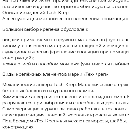
На протяжении 25 лет производитель специализируетс
пластиковые изделия, которые комбинируются с основан
Описание изделий Tech-Krep
Аксессуары для механического крепления производятс
Большой выбор крепежа обусловлен:
видами применяемых наружных материалов (пустотелый
типом утепляющего материала и толщиной изоляционног
функциональностью (крепление изоляции при помощи д
конструкций);
технологией и способом монтажа (учитывается глубина
Виды крепёжных элементов марки «Тех-Креп»
Механические анкера Tech-Krep. Металлические стержн
бетонных блоков и натурального камня.
Химические анкера изготовлены из эпоксидных смол. 
разрушаются при вибрациях и способны выдержать выс
Самосверлящие шурупы активно работают в тех зонах,
фиксации сэндвич-панелей, жестяных кровельных мате
Под брендом «Тех-Креп» выпускают саморезы, шайбы, 
конструкциях.