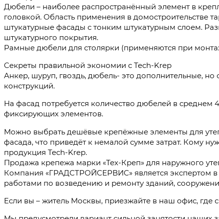
Дюбели – наиболее распространённый элемент в креп
головкой. Область применения в домостроительстве та
штукатурные фасады с тонким штукатурным слоем. Разм
штукатурного покрытия.
Рамные дюбели для столярки (применяются при монтаж
Секреты правильной экономии с Tech-Krep
Анкер, шуруп, гвоздь, дюбель- это дополнительные, но
конструкций.
На фасад потребуется количество дюбелей в среднем 4
фиксирующих элементов.
Можно выбрать дешёвые крепёжные элементы для утепл
фасада, что приведёт к немалой сумме затрат. Кому ну
продукция Tech-Krep.
Продажа крепежа марки «Тех-Креп» для наружного ут
Компания «ГРАДСТРОЙСЕРВИС» является экспертом в о
работами по возведению и ремонту зданий, сооружений
Если вы – житель Москвы, приезжайте в наш офис, где 
Мы предусмотрели вариант сильной занятости наших з