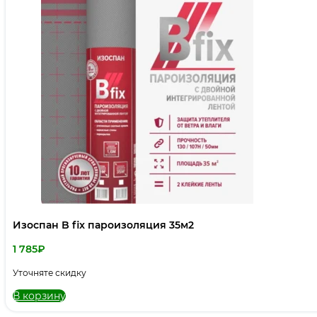
Изоспан B fix пароизоляция 35м2
1 785
₽
Уточняте скидку
В корзину