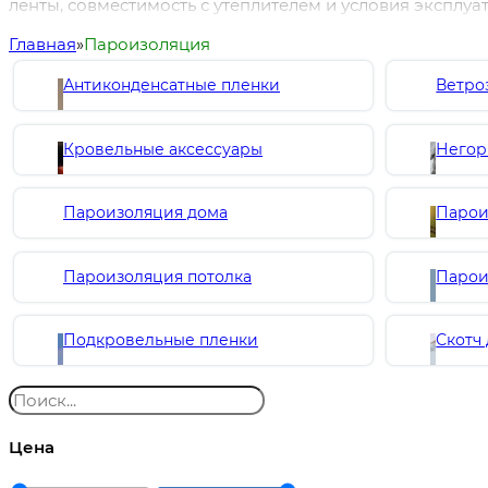
ленты, совместимость с утеплителем и условия эксплуа
Главная
Пароизоляция
Антиконденсатные пленки
Ветро
Кровельные аксессуары
Негор
Пароизоляция дома
Парои
Пароизоляция потолка
Парои
Подкровельные пленки
Скотч
Цена