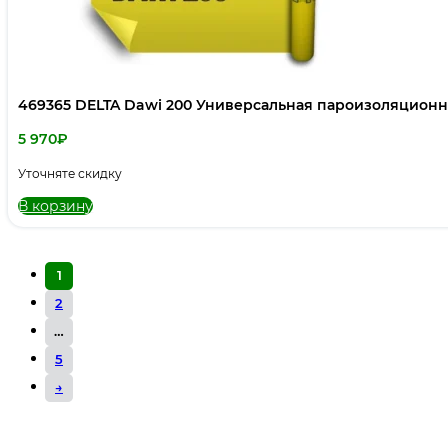
469365 DELTA Dawi 200 Универсальная пароизоляционн
5 970
₽
Уточняте скидку
В корзину
1
2
…
5
→