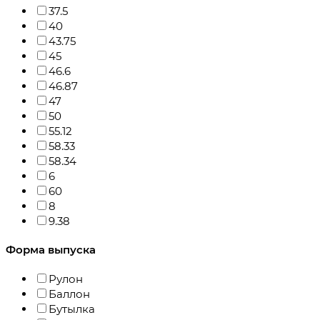
37.5
40
43.75
45
46.6
46.87
47
50
55.12
58.33
58.34
6
60
8
9.38
Форма выпуска
Рулон
Баллон
Бутылка