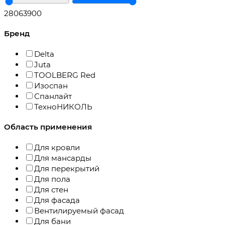
280
63900
Бренд
Delta
Juta
TOOLBERG Red
Изоспан
Спанлайт
ТехноНИКОЛЬ
Область применения
Для кровли
Для мансарды
Для перекрытий
Для пола
Для стен
Для фасада
Вентилируемый фасад
Для бани