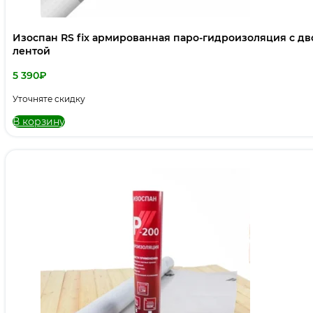
Изоспан RS fix армированная паро-гидроизоляция c д
лентой
5 390
₽
Уточняте скидку
В корзину