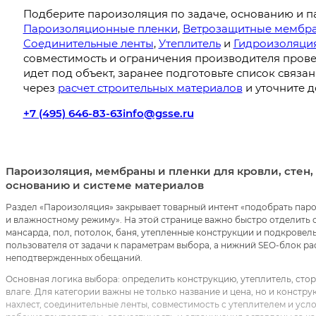
Подберите пароизоляция по задаче, основанию и п
Пароизоляционные пленки
,
Ветрозащитные мембр
Соединительные ленты
,
Утеплитель
и
Гидроизоляци
совместимость и ограничения производителя провер
идет под объект, заранее подготовьте список связа
через
расчет строительных материалов
и уточните д
+7 (495) 646-83-63
info@gsse.ru
Пароизоляция, мембраны и пленки для кровли, стен, 
основанию и системе материалов
Раздел «Пароизоляция» закрывает товарный интент «подобрать пар
и влажностному режиму». На этой странице важно быстро отделить о
мансарда, пол, потолок, баня, утепленные конструкции и подкровел
пользователя от задачи к параметрам выбора, а нижний SEO-блок р
неподтвержденных обещаний.
Основная логика выбора: определить конструкцию, утеплитель, стор
влаге. Для категории важны не только название и цена, но и констр
нахлест, соединительные ленты, совместимость с утеплителем и усл