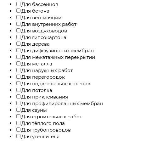
Для бассейнов
Для бетона
Для вентиляции
Для внутренних работ
Для воздуховодов
Для гипсокартона
Для дерева
Для диффузионных мембран
Для межэтажных перекрытий
Для металла
Для наружных работ
Для перегородок
Для подкровельных плёнок
Для потолка
Для приклеивания
Для профилированных мембран
Для сауны
Для строительных работ
Для тёплого пола
Для трубопроводов
Для утеплителя