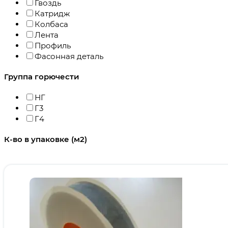
Гвоздь
Катридж
Колбаса
Лента
Профиль
Фасонная деталь
Группа горючести
НГ
Г3
Г4
К-во в упаковке (м2)