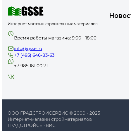
важна для обработки поверхности. С ее помощью можно сгладить не
экономичный. Наносят грунтовку в наружной или внутренней части 
металлические конструкции, которые не имеют соответствующего сц
Новос
Грунтовка универсальная купить по низкой цене
Интернет магазин строительных материалов
Универсальная грунтовка на сайте интернет-магазина «ГРАДСТРО
Лакра, Parade, Baumit, Основит, Murexin, Ceresit. Каждый бренд давн
Время работы магазина: 9:00 - 18:00
сертифицированную, экологически безопасную продукцию. В катало
в зависимости от состава, объема, предназначения. В наличии всегд
info@gsse.ru
доставляется сразу после совершения заказа.
+7 (495) 646-83-63
+7 985 181 00 71
ООО ГРАДСТРОЙСЕРВИС © 2000 - 2025
Интернет-магазин стройматериалов
ГРАДСТРОЙСЕРВИС