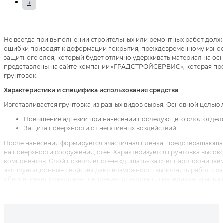
→
Не всегда при выполнении строительных или ремонтных работ долж
ошибки приводят к деформации покрытия, преждевременному износ
защитного слоя, который будет отлично удерживать материал на о
представлены на сайте компании «ГРАДСТРОЙСЕРВИС», которая пр
грунтовок.
Характеристики и специфика использования средства
Изготавливается грунтовка из разных видов сырья. Основной целью 
Повышение адгезии при нанесении последующего слоя отдел
Защита поверхности от негативных воздействий.
После нанесения формируется эластичная пленка, предотвращающая
на поверхности сооружения, стен. Характеризуется грунтовка высок
компонентов. Слой позволяет стене «дышать» за счет паропроницае
эксплуатационные свойства дают возможность выполнять работы ра
обеспечивает идеальное сцепление отделочного материала, краски с
удобной таре. В составе имеется вода, акриловый латекс, синтетиче
идеальна в использовании, безопасна. Материал проникает вглубь 
из цемента от разрушительного действия внешних факторов. Высыхае
Поэтому ремонтные работы не затягиваются, а выполняются воврем