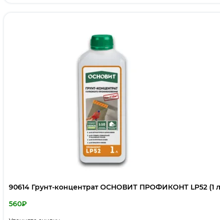
90614 Грунт-концентрат ОСНОВИТ ПРОФИКОНТ LP52 (1 л
560
₽