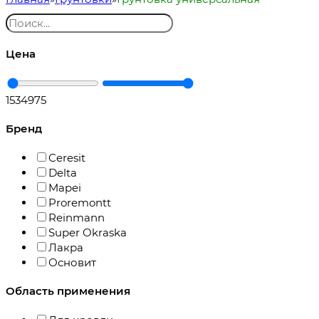
Цена
153
4975
Бренд
Ceresit
Delta
Mapei
Proremontt
Reinmann
Super Okraska
Лакра
Основит
Область применения