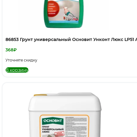
86853 Грунт универсальный Основит Унконт Люкс LP51 A 
368
₽
Уточняте скидку
В корзину