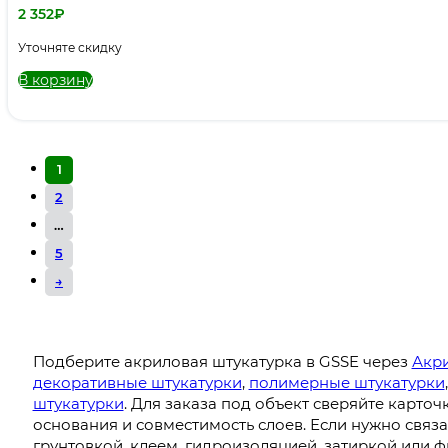
2 352
₽
Уточняте скидку
В корзину
1
2
…
5
→
Подберите акриловая штукатурка в GSSE через
Акри
декоративные штукатурки
,
полимерные штукатурки
штукатурки
. Для заказа под объект сверяйте карточ
основания и совместимость слоев. Если нужно связа
грунтовкой, клеем, гидроизоляцией, затиркой или