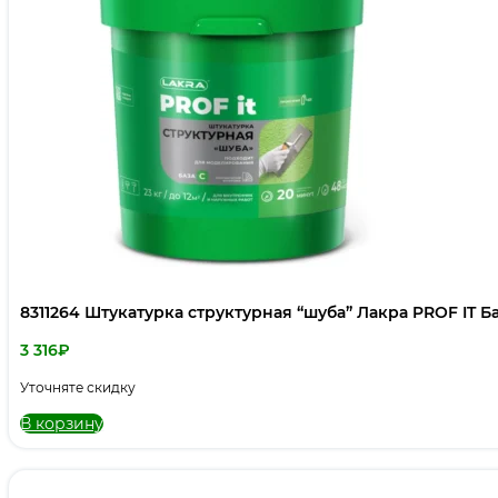
8311264 Штукатурка структурная “шуба” Лакра PROF IT Ба
3 316
₽
Уточняте скидку
В корзину