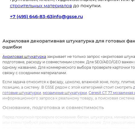
строительных материалов
до покупки.
+7 (495) 646-83-63
info@gsse.ru
Акриловая декоративная штукатурка для готовых фак
ошибки
Акриловая штукатурка
закрывает не только запрос «акриловая штука
подготовке, расходу и совместимым слоям. Для SEO/AEO/GEO важен к
одному названию. Для коммерческого выбора проверьте карточки то
связку с соседними материалами.
Если задача относится к фасаду, цоколю, влажной зоне, полу, плитк
позицию, а систему. В GSSE рядом с этой категорией стоит смотреть
готовые штукатурки
,
мозаичные штукатурки
,
Ceresit CT 77 мозаичная
информационного запроса к реальному товару, а поисковая система 
Основание, подготовка и совместимость
Перед покупкой проверьте основание: бетон, штукатурка, минеральна
или стены требуют разных подготовительных слоев. Для декоративны
основания; для гидроизоляции – праймер, примыкания и толщина сл
окраска; для затирки – ширина шва и тип облицовки.