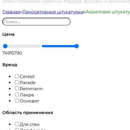
затем проверьте карточки товаров, фасовку и рекомен
Главная
Декоративные штукатурки
Акриловая штукату
Цена
749
15790
Бренд
Ceresit
Parade
Reinmann
Лакра
Основит
Область применения
Для стен