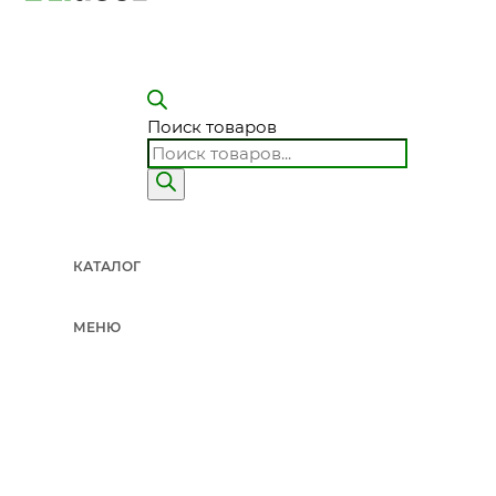
Откройте карточку и проверьте название, назначение, объем или ве
условия применения, совместимость и наличие. Для фасадных, г
смотреть систему целиком: подготовка основания, основной слой
Поиск товаров
правильный товар, но в неправильной связке.
Нужен ли запас материала?
КАТАЛОГ
Запас зависит от основания, фактуры, расхода производителя, ин
МЕНЮ
На неровных поверхностях, фактурных штукатурках, гидроизоляци
отличаться от расчетного. Поэтому перед заказом полезно сверит
расчет строительных материалов
.
Когда лучше не выбирать материал самостоятельно?