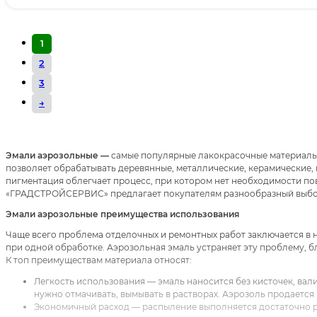
1
2
3
→
Эмали аэрозольные —
самые популярные лакокрасочные материалы
позволяет обрабатывать деревянные, металлические, керамические,
пигментация облегчает процесс, при котором нет необходимости п
«ГРАДСТРОЙСЕРВИС» предлагает покупателям разнообразный выбор 
Эмали аэрозольные п
реимущества использования
Чаще всего проблема отделочных и ремонтных работ заключается в
при одной обработке. Аэрозольная эмаль устраняет эту проблему, 
К топ преимуществам материала относят:
Легкость использования — эмаль наносится без кисточек, вал
нужно отмачивать, вымывать в растворах. Аэрозоль продается 
Экономичный расход — распыление выполняется достаточно ра