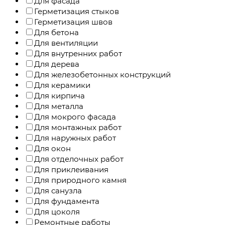
Для фасада
Герметизация стыков
Герметизация швов
Для бетона
Для вентиляции
Для внутренних работ
Для дерева
Для железобетонных конструкций
Для керамики
Для кирпича
Для металла
Для мокрого фасада
Для монтажных работ
Для наружных работ
Для окон
Для отделочных работ
Для приклеивания
Для природного камня
Для санузла
Для фундамента
Для цоколя
Ремонтные работы