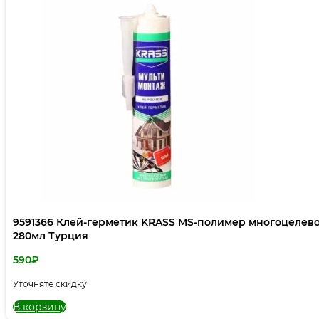
9591366 Клей-герметик KRASS MS-полимер многоцелево
280мл Турция
590
₽
Уточняте скидку
В корзину