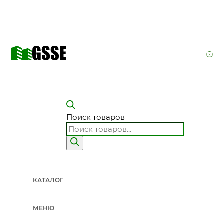
Как не допустить каннибализацию?
Широкий интент ведите через
Герметики
, а эту страницу использ
герметик по шву, основанию, подвижности, погодным условиям и
через родительский хаб
Герметики
. Если известна задача, исполь
Герметики водостойкие
,
Герметики для окон
и
Герметики для стек
Поиск товаров
и помогает быстрее дойти до покупки.
Чем фасадный герметик отличается от обычного?
КАТАЛОГ
Фасадный выбирают для наружных условий: влажность, перепады
МЕНЮ
фасадной отделкой. Но конкретные свойства всегда относятся к 
герметики» ключевой критерий — соответствие задаче и проверя