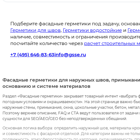
Подберите фасадные герметики под задачу, основа
Герметики для швов
,
Герметики водостойкие
и
Герм
наличие, совместимость и ограничения производите
посчитайте количество через
расчет строительных 
+7 (495) 646-83-63
info@gsse.ru
Фасадные герметики для наружных швов, примыканий
основанию и системе материалов
Раздел «Фасадные герметики» закрывает товарный интент «выбрать 
погодным условиям и окрашиваемости». На этой странице важно быс
наружные стены, примыкания, окна, цокольные участки, бетон, мета
Поэтому верхнее описание, FAQ и CTA ведут пользователя от задачи
сущности для SEO/AEO/GEO без неподтвержденных обещаний.
Основная логика выбора: определить наружный шов, материалы кромо
и совместимость с фасадной отделкой. Для категории важны не тольк
подвижность, атмосферостойкость по карточке, окрашиваемость, пр