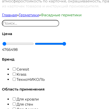
атмосферостойкость по карточке, окрашиваемость, пра
из карточек товаров и инструкций производителя.
Главная
Герметики
Фасадные герметики
Цена
476
6498
Бренд
Ceresit
Krass
ТехноНИКОЛЬ
Область применения
Для кровли
Для стен