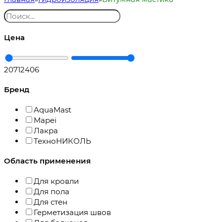
Цена
207
12406
Бренд
AquaMast
Mapei
Лакра
ТехноНИКОЛЬ
Область применения
Для кровли
Для пола
Для стен
Герметизация швов