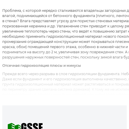
Проблема, с которой нередко сталкиваются владельцы загородных
влагой, поднимающейся от бетонного фундамента (плитного, ленточно
в стенах? Влага представляет угрозу для пористых стеновых материал
поризованная керамика и др. Увлажнение стен приводит к целому р
увеличение теплопотерь через стены, что ведёт к повышению затрат 
необходимо применить гидроизоляционный материал нового поко
промерзания ограждающей конструкции может покрываться плесень
краска, обои) помещений первого этажа, особенно в нижней части и
подниматься на высоту до 2 м, увеличивая зону повреждения стен. 
разрушения наружных поверхностей стен, поскольку зимой влага буд
Отсечная гидроизоляция плюсы и минусы
Прежде всего через разрывы в слое гидроизоляции фундамента. Не
Даже если фундамент и его гидроизоляция выполнены качественно, 
грунта гидроизоляционный материал может растягиваться и покрыв
по периметру здания сделана система дренажа). К тому же не искл
гидроизоляцию на основе цементных шламов или через водонепрони
влаги необходимо предусматривать горизонтальную отсечную гидр
фундамента и нижней частью стены. При этом очень важно подобра
битумные и полимерно-битумные рулонные материалы. Обычно это л
Достоинства таких материалов — доступность и хорошая сочетаемос
более существенны: низкая прочность на разрыв и малая эластичност
отрицательных температурах). Отметим, что фрагменты отсечной ги