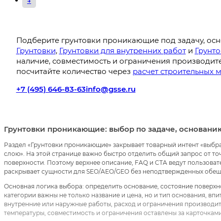
→
Подберите грунтовки проникающие под задачу, осн
Грунтовки
,
Грунтовки для внутренних работ
и
Грунто
наличие, совместимость и ограничения производите
посчитайте количество через
расчет строительных 
+7 (495) 646-83-63
info@gsse.ru
Грунтовки проникающие: выбор по задаче, основани
Раздел «Грунтовки проникающие» закрывает товарный интент «выбр
слою». На этой странице важно быстро отделить общий запрос от т
поверхности. Поэтому верхнее описание, FAQ и CTA ведут пользоват
раскрывает сущности для SEO/AEO/GEO без неподтвержденных обещ
Основная логика выбора: определить основание, состояние поверхн
категории важны не только название и цена, но и тип основания, вп
внутренние или наружные работы, расход и ограничения производит
температуры, совместимость и ограничения оставлены за карточкам