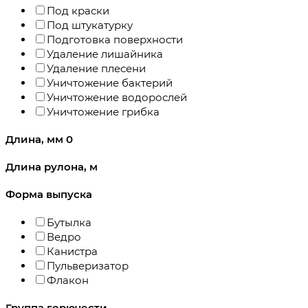
Под краски
Под штукатурку
Подготовка поверхности
Удаление лишайника
Удаление плесени
Уничтожение бактерий
Уничтожение водорослей
Уничтожение грибка
Длина, мм
0
Длина рулона, м
Форма выпуска
Бутылка
Ведро
Канистра
Пульверизатор
Флакон
Группа горючести