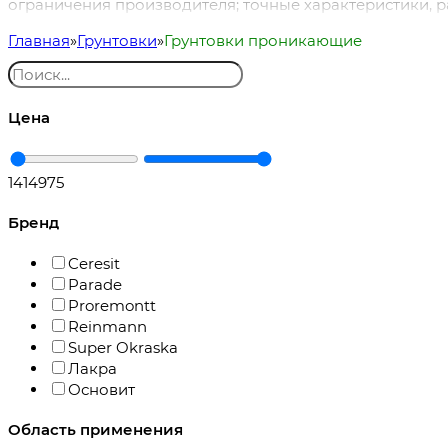
ограничения производителя; точные характеристики, р
Главная
Грунтовки
Грунтовки проникающие
Цена
141
4975
Бренд
Ceresit
Parade
Proremontt
Reinmann
Super Okraska
Лакра
Основит
Область применения