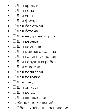
Для кровли
Для пола
Для стен
Для фасада
Для балконов
Для бетона
Для внутренних работ
Для дерева
Для кирпича
Для мокрого фасада
Для наливных полов
Для наружных работ
Для откосов
Для подвалов
Для потолка
Для санузла
Для стяжки
Для цоколя
Для шпаклёвки
Жилых помещений
Обеспыливание основания