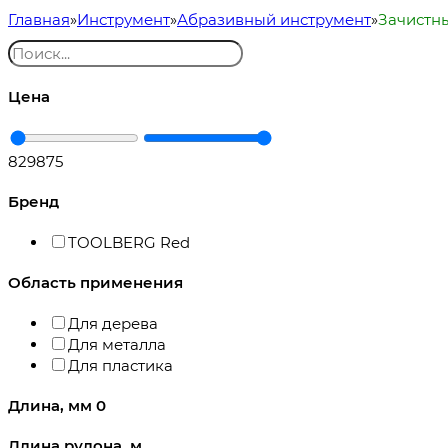
Главная
Инструмент
Абразивный инструмент
Зачистн
Цена
829
875
Бренд
TOOLBERG Red
Область применения
Для дерева
Для металла
Для пластика
Длина, мм
0
Длина рулона, м