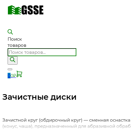
Поиск
товаров
0
0
₽
Зачистные диски
Зачистной круг (обдирочный круг) — сменная оснастк
(конус, чаша), предназначенный для абразивной обраб