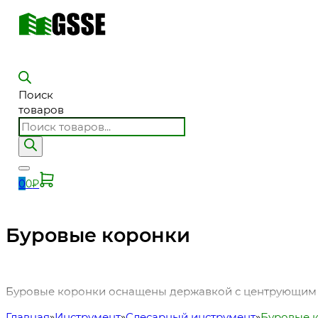
Поиск
товаров
0
0
₽
Буровые коронки
Буровые коронки оснащены державкой с центрующим с
Главная
Инструмент
Слесарный инструмент
Буровые 