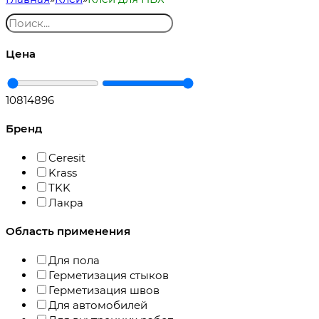
Цена
108
14896
Бренд
Ceresit
Krass
TKK
Лакра
Область применения
Для пола
Герметизация стыков
Герметизация швов
Для автомобилей