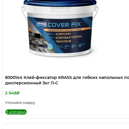
8300144 Клей-фиксатор KRASS для гибких напольных п
дисперсионный 3кг Л-С
2 048
₽
Уточняте скидку
В корзину