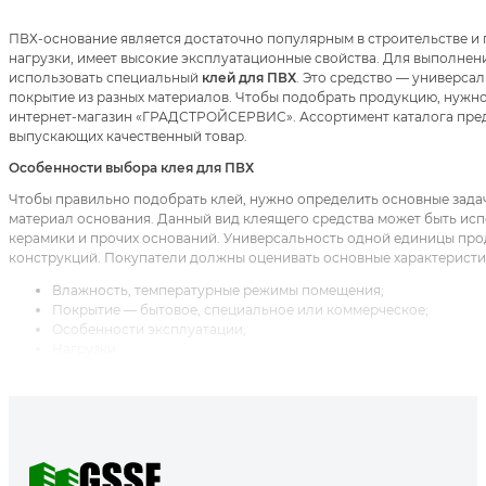
ПВХ-основание является достаточно популярным в строительстве и
нагрузки, имеет высокие эксплуатационные свойства. Для выполнен
использовать специальный
клей для ПВХ
. Это средство — универса
покрытие из разных материалов. Чтобы подобрать продукцию, нужн
интернет-магазин «ГРАДСТРОЙСЕРВИС». Ассортимент каталога предс
выпускающих качественный товар.
Особенности выбора клея для ПВХ
Чтобы правильно подобрать клей, нужно определить основные задач
материал основания. Данный вид клеящего средства может быть испо
керамики и прочих оснований. Универсальность одной единицы прод
конструкций. Покупатели должны оценивать основные характеристи
Влажность, температурные режимы помещения;
Покрытие — бытовое, специальное или коммерческое;
Особенности эксплуатации;
Нагрузки.
Эти критерии позволяют получить общую информацию, которая буде
характеризуется высокой адгезией, легкостью нанесения и удаления
выполнения склеивания конструкция приобретает однородную струк
Хорошая вязкость позволяет легко нанести клей без потеков. Швы пр
не расслаиваются под воздействием негативным факторов. Материал
человеку. Удобная тара в виде тюбика, баллончика дают возможност