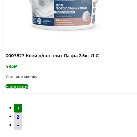
0007827 Клей д/пот.плит Лакра 2,5кг Л-С
495
₽
Уточняте скидку
В корзину
1
2
→