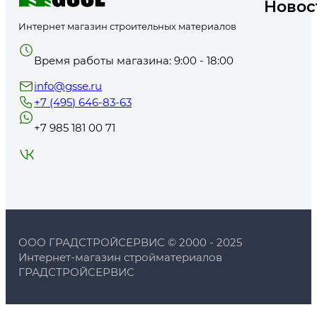
Новос
мгновенное высыхание, не требуя дополнительных выдержек.
Интернет магазин строительных материалов
Заказ товара по доступной цене
Купить клей для ПВХ не составит труда, если обратится в интерне
Время работы магазина: 9:00 - 18:00
разнообразная продукция в зависимости от условий его применени
оптимальный вариант по цене и качеству. Менеджеры всегда помог
info@gsse.ru
проверенные виды товара. Заказ оформляется непосредственно на с
количество продукции в зависимости от объема тары. За несколько 
+7 (495) 646-83-63
России.
+7 985 181 00 71
ООО ГРАДСТРОЙСЕРВИС © 2000 - 2025
Интернет-магазин стройматериалов
ГРАДСТРОЙСЕРВИС