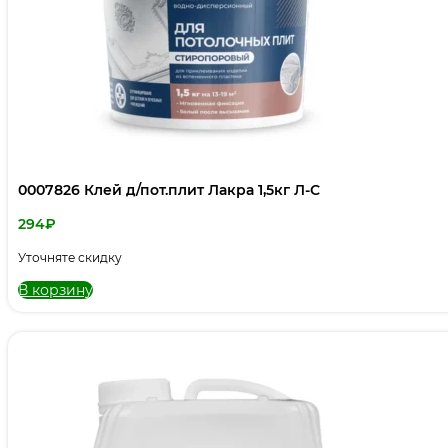
0007826 Клей д/пот.плит Лакра 1,5кг Л-С
294
₽
Уточняте скидку
В корзину