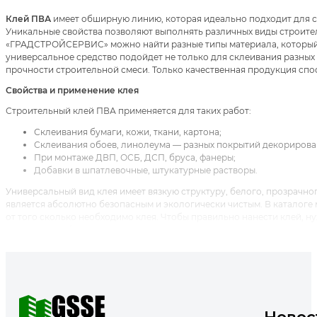
Клей ПВА
имеет обширную линию, которая идеально подходит для с
Уникальные свойства позволяют выполнять различных виды строител
«ГРАДСТРОЙСЕРВИС» можно найти разные типы материала, который н
универсальное средство подойдет не только для склеивания разных
прочности строительной смеси. Только качественная продукция спо
Свойства и применение клея
Строительный клей ПВА применяется для таких работ:
Склеивания бумаги, кожи, ткани, картона;
Склеивания обоев, линолеума — разных покрытий декорирова
При монтаже ДВП, ОСБ, ДСП, бруса, фанеры;
Добавки в шпатлевочные, штукатурные растворы.
Универсальный вид клея имеет вязкую структуру, белого, прозрачног
является абсолютно безопасным и экологически чистым. В каталоге
от того сколько необходимо клея. Чтобы правильно нанести клей, н
ее очищают, обезжиривают. Если основание имеет пористую структур
высыхания начинать наносить клей. Для придания средству одноро
хорошую густоту и массу. После нанесения поверхности следует кре
универсальные виды клея высыхают на протяжении определенного вр
Температура рабочего процесса не должна быть выше +25 или ниже +
тогда нужно обязательно соблюдать пропорции — не меньше 500 грамм
больше — больше 1 килограмма.