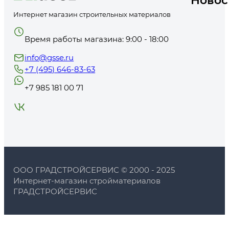
Новос
Клей ПВА по низкой цене
Интернет магазин строительных материалов
В интернет-магазине «ГРАДСТРОЙСЕРВИС» покупатели могут приобр
В каталоге представлена продукция от известного производителя Л
Время работы магазина: 9:00 - 18:00
виды товара — универсальные, мебельные, для древесины, строитель
только с высококачественной продукцией, изготовленной по норма
info@gsse.ru
водостойкость, прочность, высокие эксплуатационные свойства, над
необходимый вид и объем. Доставка осуществляется в течение неск
+7 (495) 646-83-63
+7 985 181 00 71
ООО ГРАДСТРОЙСЕРВИС © 2000 - 2025
Интернет-магазин стройматериалов
ГРАДСТРОЙСЕРВИС