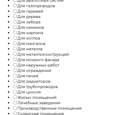
Для выхлопных систем
Для газопроводов
Для гаражей
Для дерева
Для забора
Для каминов
Для кирпича
Для котлов
Для мангалов
Для металла
Для металлоконструкций
Для мокрого фасада
Для наружных работ
Для ограждений
Для печей
Для радиаторов
Для трубопроводов
Для цоколя
Жилых помещений
Лечебные заведения
Производственные помещения
Складские помещения