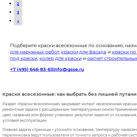
2
3
→
Подберите краски всесезонные по основанию, назн
для наружных работ
,
краски для фасада
и
краски по
под краски
,
колер для краски
и
расчет строительны
+7 (495) 646-83-63
info@gsse.ru
Краски всесезонные: как выбрать без лишней путан
Раздел «Краски всесезонные» закрывает интент «всесезонная краска»
ремонтные задачи с расширенным температурным окном применения.
цвет, название или формат упаковки: результат зависит от основания
условий эксплуатации.
Главная задача страницы – уточнить основание, температуру нанесен
перелинковка ведут пользователя от точного запроса к рабочей систе