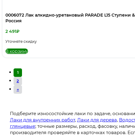
0006072 Лак алкидно-уретановый PARADE L15 Ступени &
Россия
2 491
₽
Уточняте скидку
В корзину
1
2
→
Подберите износостойкие лаки по задаче, основан
Лаки для внутренних работ
,
Лаки для дерева
,
Водос
глянцевые
; точные размеры, расход, фасовку, нали
производителя проверяйте в карточках товаров. Есл