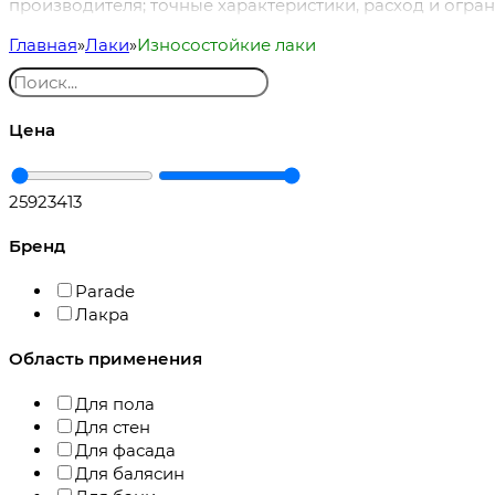
производителя; точные характеристики, расход и огра
Главная
Лаки
Износостойкие лаки
Цена
259
23413
Бренд
Parade
Лакра
Область применения
Для пола
Для стен
Для фасада
Для балясин