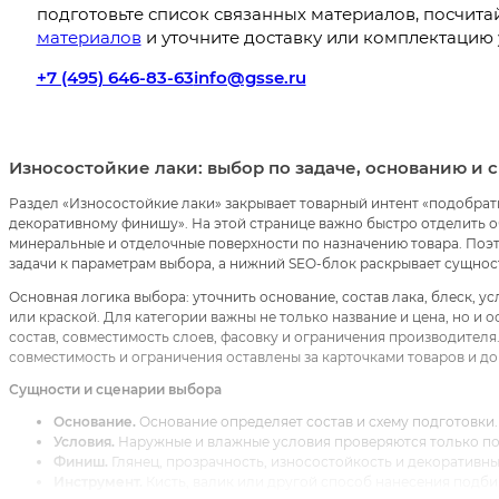
подготовьте список связанных материалов, посчита
материалов
и уточните доставку или комплектацию 
+7 (495) 646-83-63
info@gsse.ru
Износостойкие лаки: выбор по задаче, основанию и 
Раздел «Износостойкие лаки» закрывает товарный интент «подобрат
декоративному финишу». На этой странице важно быстро отделить об
минеральные и отделочные поверхности по назначению товара. Поэт
задачи к параметрам выбора, а нижний SEO-блок раскрывает сущно
Основная логика выбора: уточнить основание, состав лака, блеск, 
или краской. Для категории важны не только название и цена, но и 
состав, совместимость слоев, фасовку и ограничения производителя
совместимость и ограничения оставлены за карточками товаров и д
Сущности и сценарии выбора
Основание.
Основание определяет состав и схему подготовки.
Условия.
Наружные и влажные условия проверяются только по 
Финиш.
Глянец, прозрачность, износостойкость и декоративн
Инструмент.
Кисть, валик или другой способ нанесения подби