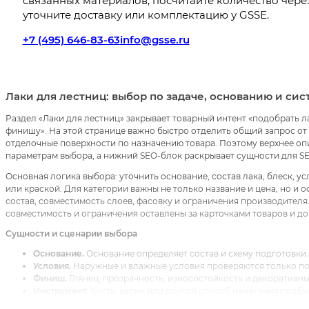
связанных материалов, посчитайте количество чере
уточните доставку или комплектацию у GSSE.
+7 (495) 646-83-63
info@gsse.ru
Лаки для лестниц: выбор по задаче, основанию и си
Раздел «Лаки для лестниц» закрывает товарный интент «подобрать 
финишу». На этой странице важно быстро отделить общий запрос от 
отделочные поверхности по назначению товара. Поэтому верхнее опи
параметрам выбора, а нижний SEO-блок раскрывает сущности для 
Основная логика выбора: уточнить основание, состав лака, блеск, 
или краской. Для категории важны не только название и цена, но и 
состав, совместимость слоев, фасовку и ограничения производителя
совместимость и ограничения оставлены за карточками товаров и д
Сущности и сценарии выбора
Основание.
Основание определяет состав и схему подготовки.
Условия.
Наружные и влажные условия проверяются только по 
Финиш.
Глянец, прозрачность, износостойкость и декоративн
Инструмент.
Кисть, валик или другой способ нанесения подби