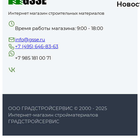
Новос
подтверждены назначение, основание и совместимость с соседними
Какие параметры нельзя угадывать?
Интернет магазин строительных материалов
Если категория широкая, не пытайтесь выбрать товар прямо из обще
соседние категории и посмотрите реальные карточки товаров. Для 
PARADE L15 Ступени &amp; Лестницы Глянцев. 0,75л Россия
,
Лак алк
Время работы магазина: 9:00 - 18:00
Глянцев. 2,5л Россия
,
Лак алкидно-уретановый PARADE L15 Ступени 
уретановый PARADE L15 Ступени &amp; Лестницы Матовый 2,5л Росс
Нельзя переносить свойства одного товара на всю категорию. То
info@gsse.ru
ограничения, цвет и время высыхания проверяйте в карточке това
Частые ошибки и ограничения
+7 (495) 646-83-63
для лестниц» это важно проверять не абстрактно, а через реаль
Типичная ошибка — выбирать материал только по названию категори
работы, блеск, износ, состав, совместимость слоев, фасовку и ог
+7 985 181 00 71
характеристики одной позиции на всю группу: расход, размеры, тем
широким, сравните соседние разделы:
Лаки
,
Лаки для внутренних
совместимость с основанием и требования производителя всегда пр
системной закупки также проверьте связанные материалы:
Пропит
критично для системных материалов, где один слой зависит от друго
для дерева
. Стартовые карточки для сравнения:
Лак алкидно-урет
0,75л Россия
,
Лак алкидно-уретановый PARADE L15 Ступени &amp; 
Вторая ошибка — забывать сопутствующие материалы. Для этой кат
уретановый PARADE L15 Ступени &amp; Лестницы Матовый 0,75л 
Лаки для дерева
,
Кисти для лака
и
краски для дерева
. Если закупка и
совместимость и ограничения подтверждайте в карточке товара 
доставку, сроки и возможность заменить материал без нарушения си
Перелинковка и следующий шаг
ООО ГРАДСТРОЙСЕРВИС © 2000 - 2025
Эта страница должна усиливать не только сама себя, но и соседние 
С какими разделами сравнить?
Интернет-магазин стройматериалов
внутренних работ
,
Лаки для дерева
,
Водостойкие лаки
,
Прозрачные л
развести родительскую категорию, подкатегорию, материал, назначен
ГРАДСТРОЙСЕРВИС
правильному товару; для SEO/AEO/GEO — делает страницу более поня
Перед заказом соберите короткий список: задача, основание, услов