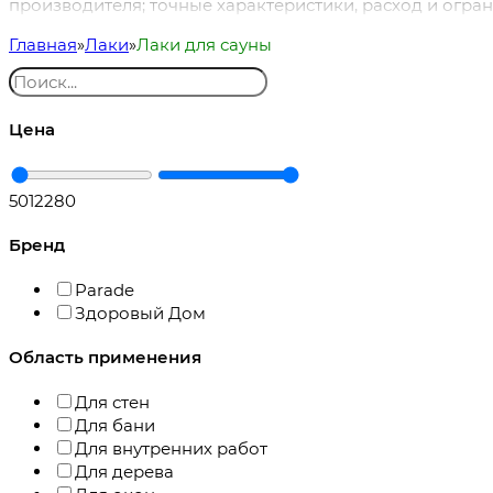
производителя; точные характеристики, расход и огра
Главная
Лаки
Лаки для сауны
Цена
501
2280
Бренд
Parade
Здоровый Дом
Область применения
Для стен
Для бани
Для внутренних работ
Для дерева