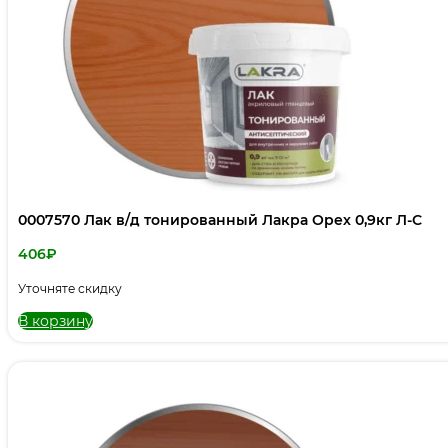
0007570 Лак в/д тонированный Лакра Орех 0,9кг Л-С
406
₽
Уточняте скидку
В корзину