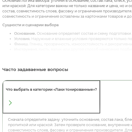
Основная логика выбора: уточнить основание, состав лака, блеск, 
или краской. Для категории важны не только название и цена, но и 
состав, совместимость слоев, фасовку и ограничения производителя
совместимость и ограничения оставлены за карточками товаров и д
Сущности и сценарии выбора
Основание.
Основание определяет состав и схему подготовки.
Условия.
Наружные и влажные условия проверяются только по 
Финиш.
Глянец, прозрачность, износостойкость и декоративн
Инструмент.
Кисть, валик или другой способ нанесения подби
Связанные категории, услуги и статьи
Для внутренней перелинковки используйте:
Лаки
,
Лаки для внутренн
Часто задаваемые вопросы
лаки
,
Лаки глянцевые
,
Лаки быстросохнущие
и
Лаки для наружных ра
интенты и не смешивать общую категорию, материал, назначение и 
Реальные товарные карточки для первичного сравнения:
Лак в/д то
Что выбрать в категории «Лаки тонированные»?
тонированный Лакра Бесцветный 10кг Л-С
,
Лак в/д тонированный Лак
0,9кг Л-С
. В карточках проверяйте SKU, наличие, размер, фасовку, н
FAQ для AEO/GEO
Короткий ответ:
Лаки тонированные выбирают по задаче, основанию,
материалами. Если запрос широкий, начинайте с
Лаки
; если известе
Сначала определите задачу: уточнить основание, состав лака, бл
сравнивайте товары.
пропиткой или краской. Затем проверьте основание, внутренние и
совместимость слоев, фасовку и ограничения производителя. Дл