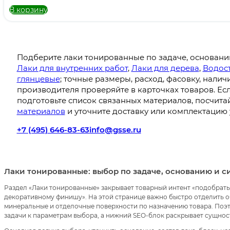
В корзину
Подберите лаки тонированные по задаче, основани
Лаки для внутренних работ
,
Лаки для дерева
,
Водос
глянцевые
; точные размеры, расход, фасовку, нали
производителя проверяйте в карточках товаров. Есл
подготовьте список связанных материалов, посчита
материалов
и уточните доставку или комплектацию 
+7 (495) 646-83-63
info@gsse.ru
Лаки тонированные: выбор по задаче, основанию и 
Раздел «Лаки тонированные» закрывает товарный интент «подобрать
декоративному финишу». На этой странице важно быстро отделить об
минеральные и отделочные поверхности по назначению товара. Поэт
задачи к параметрам выбора, а нижний SEO-блок раскрывает сущно