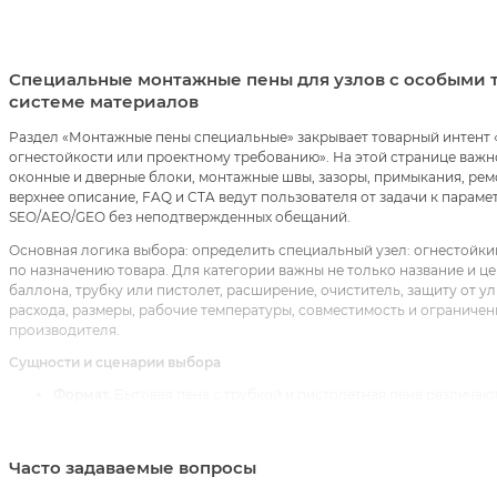
Специальные монтажные пены для узлов с особыми т
системе материалов
Раздел «Монтажные пены специальные» закрывает товарный интент «
огнестойкости или проектному требованию». На этой странице важн
оконные и дверные блоки, монтажные швы, зазоры, примыкания, рем
верхнее описание, FAQ и CTA ведут пользователя от задачи к парам
SEO/AEO/GEO без неподтвержденных обещаний.
Основная логика выбора: определить специальный узел: огнестойк
по назначению товара. Для категории важны не только название и цен
баллона, трубку или пистолет, расширение, очиститель, защиту от 
расхода, размеры, рабочие температуры, совместимость и ограничен
производителя.
Сущности и сценарии выбора
Формат.
Бытовая пена с трубкой и пистолетная пена различаю
Выход.
Фактический выход зависит от температуры, влажности
Узел.
Окно, дверь, огнестойкая зона или обычный зазор требую
После нанесения.
Шов часто нужно подрезать, защитить от ул
Часто задаваемые вопросы
Связанные категории, услуги и статьи