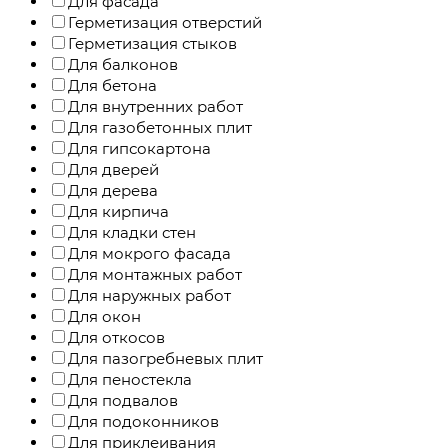
Для фасада
Герметизация отверстий
Герметизация стыков
Для балконов
Для бетона
Для внутренних работ
Для газобетонных плит
Для гипсокартона
Для дверей
Для дерева
Для кирпича
Для кладки стен
Для мокрого фасада
Для монтажных работ
Для наружных работ
Для окон
Для откосов
Для пазогребневых плит
Для пеностекла
Для подвалов
Для подоконников
Для приклеивания