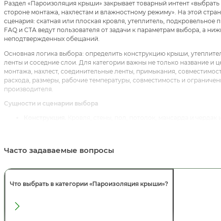
Раздел «Пароизоляция крыши» закрывает товарный интент «выбрать
стороне монтажа, нахлестам и влажностному режиму». На этой стра
сценария: скатная или плоская кровля, утеплитель, подкровельное 
FAQ и CTA ведут пользователя от задачи к параметрам выбора, а н
неподтвержденных обещаний.
Основная логика выбора: определить конструкцию крыши, утеплител
ленты и соседние слои. Для категории важны не только название и ц
монтажа, нахлест, соединительные ленты, примыкания, совместимост
расхода, размеры, рабочие температуры, совместимость и ограничен
производителя.
Сущности и сценарии выбора
Конструкция.
Кровля, стены, пол, потолок, мансарда и чердак 
Сторона монтажа.
Пароизоляцию выбирают вместе с утеплите
Герметичность.
Нахлесты, ленты, проходки и примыкания важн
Связанные слои.
Мембрана, утеплитель, гидроизоляция и фин
Часто задаваемые вопросы
Связанные категории, услуги и статьи
Для внутренней перелинковки используйте:
Пароизоляция
,
Пароизо
Пароизоляция потолка
,
Пароизоляция стен
,
Пароизоляция чердака
Что выбрать в категории «Пароизоляция крыши»?
коммерческие интенты и не смешивать общую категорию, материал, 
Реальные товарные карточки для первичного сравнения:
Пленка пар
(120 мкм)
,
DELTA Dawi GP 100м2 Универсальная пароизоляционная пл