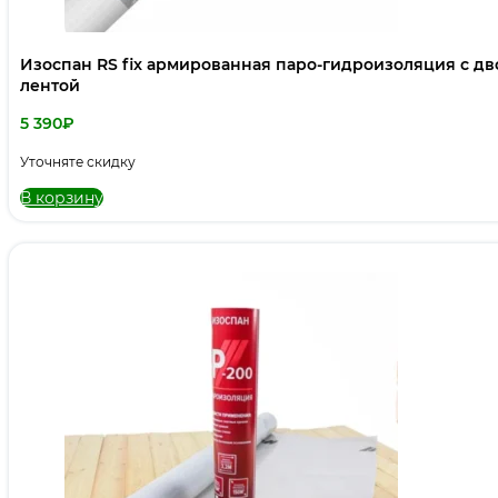
Изоспан RS fix армированная паро-гидроизоляция c д
лентой
5 390
₽
Уточняте скидку
В корзину