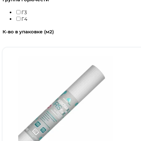
Г3
Г4
К-во в упаковке (м2)