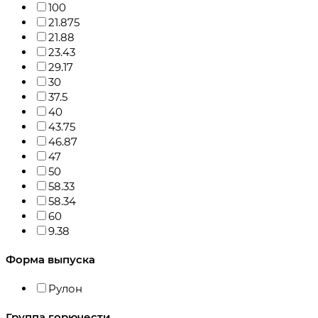
100
21.875
21.88
23.43
29.17
30
37.5
40
43.75
46.87
47
50
58.33
58.34
60
9.38
Форма выпуска
Рулон
Группа горючести