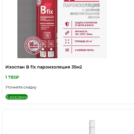
Изоспан B fix пароизоляция 35м2
1 785
₽
Уточняте скидку
В корзину