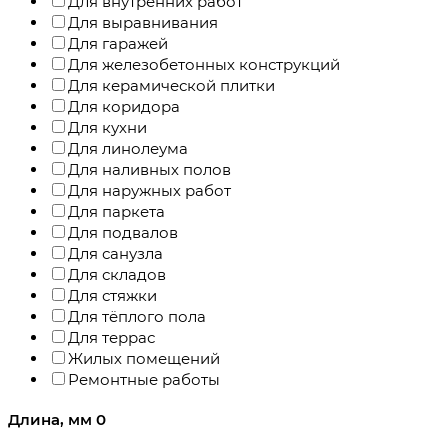
Для внутренних работ
Для выравнивания
Для гаражей
Для железобетонных конструкций
Для керамической плитки
Для коридора
Для кухни
Для линолеума
Для наливных полов
Для наружных работ
Для паркета
Для подвалов
Для санузла
Для складов
Для стяжки
Для тёплого пола
Для террас
Жилых помещений
Ремонтные работы
Длина, мм
0