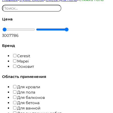
Цена
300
7786
Бренд
Ceresit
Mapei
Основит
Область применения
Для кровли
Для пола
Для балконов
Для бетона
Для ванной