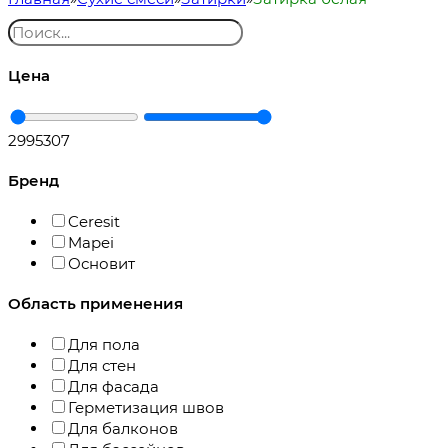
Цена
299
5307
Бренд
Ceresit
Mapei
Основит
Область применения
Для пола
Для стен
Для фасада
Герметизация швов
Для балконов