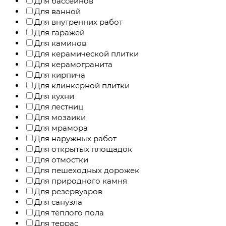
Для бассейнов
Для ванной
Для внутренних работ
Для гаражей
Для каминов
Для керамической плитки
Для керамогранита
Для кирпича
Для клинкерной плитки
Для кухни
Для лестниц
Для мозаики
Для мрамора
Для наружных работ
Для открытых площадок
Для отмостки
Для пешеходных дорожек
Для природного камня
Для резервуаров
Для санузла
Для тёплого пола
Для террас