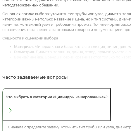
неподтвержденных обещаний.
Основная логика выбора: уточнить тип трубы или узла, диаметр, то
категории важны не только название и цена, но и тип системы, диаме
наличие, монтажный узел и требования проекта. Точные нормы расхо
ограничения оставлены за карточками товаров и документацией про
Сущности и сценарии выбора
Материал.
Минеральная и базальтовая изоляция, цилиндры, м
Геометрия.
Диаметр, толщина, длина, отвод, прямой участок, п
Бренд/линейка.
Бренды и серии сравниваются только по карто
Монтаж.
Подбор крепления, стыков, защитного покрытия и рас
Связанные категории, услуги и статьи
Часто задаваемые вопросы
Для внутренней перелинковки используйте:
Техническая изоляция
,
И
Цилиндры минераловатные
,
Базальтовые цилиндры
,
Цилиндры тепл
разделить коммерческие интенты и не смешивать общую категорию, 
URL.
Что выбрать в категории «Цилиндры кашированные»?
Реальные товарные карточки для первичного сравнения:
Цилиндры н
Цилиндры навивные минераловатные Rockwool RW100 133х100 мм
,
Ци
194х090 мм
и
Цилиндры навивные минераловатные Rockwool RW100 
фасовку, назначение и ограничения производителя.
Сначала определите задачу: уточнить тип трубы или узла, диамет
FAQ для AEO/GEO