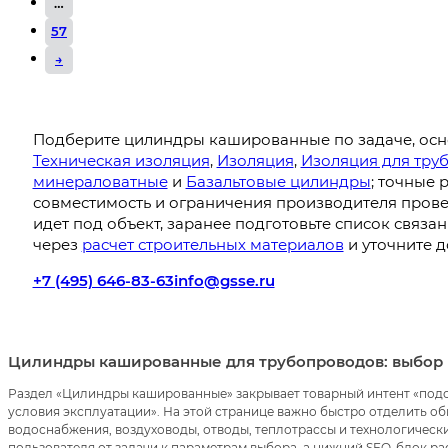
…
57
→
Подберите цилиндры кашированные по задаче, осн
Техническая изоляция
,
Изоляция
,
Изоляция для тру
минераловатные
и
Базальтовые цилиндры
; точные 
совместимость и ограничения производителя провер
идет под объект, заранее подготовьте список связа
через
расчет строительных материалов
и уточните д
+7 (495) 646-83-63
info@gsse.ru
Цилиндры кашированные для трубопроводов: выбор 
Раздел «Цилиндры кашированные» закрывает товарный интент «подо
условия эксплуатации». На этой странице важно быстро отделить об
водоснабжения, воздуховоды, отводы, теплотрассы и технологически
пользователя от задачи к параметрам выбора, а нижний SEO-блок р