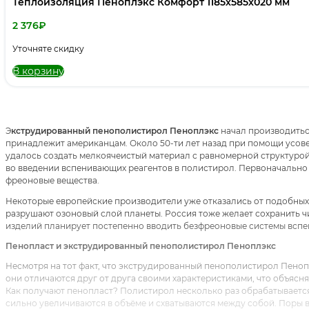
Теплоизоляция Пеноплэкс Комфорт 1185х585х020 мм
2 376
₽
Уточняте скидку
В корзину
Э
кструдированный пенополистирол Пеноплэкс
начал производиться
принадлежит американцам. Около 50-ти лет назад при помощи усо
удалось создать мелкоячеистый материал с равномерной структуро
во введении вспенивающих реагентов в полистирол. Первоначально
фреоновые вещества.
Некоторые европейские производители уже отказались от подобных 
разрушают озоновый слой планеты. Россия тоже желает сохранить чи
изделий планирует постепенно вводить безфреоновые системы вспен
Пенопласт и экструдированный пенополистирол Пеноплэкс
Несмотря на тот факт, что экструдированный пенополистирол Пеноп
они отличаются друг от друга своими характеристиками, что объясн
Как получают пенопласт? Полистирол несколько раз обрабатываетс
сильно увеличиваются в объёме и схватываются между собой. Поры в