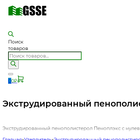
Поиск
товаров
0
0
₽
Экструдированный пенополи
Экструдированный пенополистерол Пеноплэкс с нуле
Главная
Утеплитель
Экструдированный пенополистир