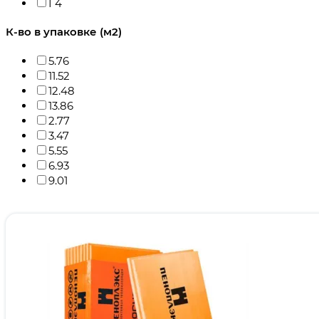
Г4
К-во в упаковке (м2)
5.76
11.52
12.48
13.86
2.77
3.47
5.55
6.93
9.01