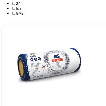
24
5.4
8.78