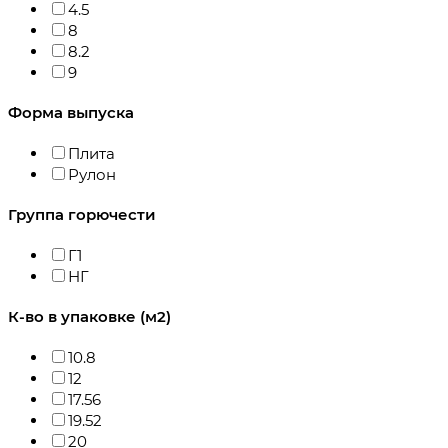
4.5
8
8.2
9
Форма выпуска
Плита
Рулон
Группа горючести
Г1
НГ
К-во в упаковке (м2)
10.8
12
17.56
19.52
20