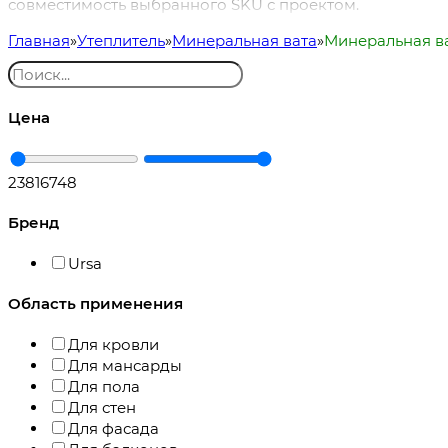
совместимость выбранного SKU с проектом.
Главная
Утеплитель
Минеральная вата
Минеральная ва
Цена
2381
6748
Бренд
Ursa
Область применения
Для кровли
Для мансарды
Для пола
Для стен
Для фасада