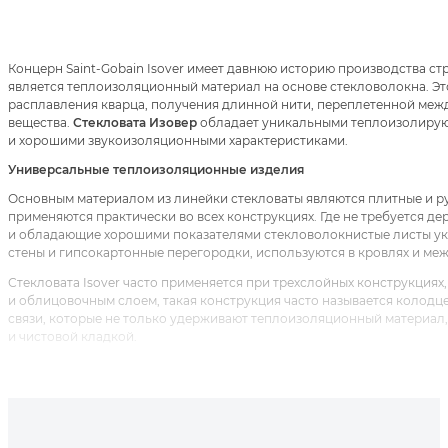
Концерн Saint-Gobain Isover имеет давнюю историю производства с
является теплоизоляционный материал на основе стекловолокна. Эт
расплавления кварца, получения длинной нити, переплетенной меж
вещества.
Стекловата Изовер
обладает уникальными теплоизолирую
и хорошими звукоизоляционными характеристиками.
Универсальные теплоизоляционные изделия
Основным материалом из линейки стекловаты являются плитные и р
применяются практически во всех конструкциях. Где не требуется де
и обладающие хорошими показателями стекловолокнистые листы ук
стены и гипсокартонные перегородки, используются в кровлях и ме
Стекловата Isover часто применяется при трехслойных конструкциях
и облицовочным слоем, такая конструкция часто называется колодц
связи, которые не только удерживают теплоизоляционный материал
и чистовой кладкой.
Большое распространение получили материалы Изовер на основе ст
облегчения конструкции внутренний слой идет более мягкий, а нар
использовать материал на многоэтажных зданиях, где идут большие 
и не намокают, так как имеют гидрофобизирующее покрытие.