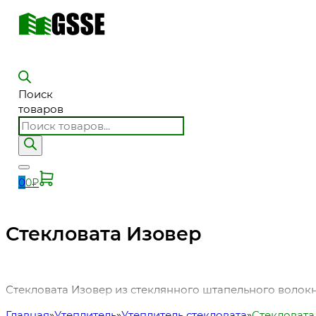
Поиск
товаров
0
0
₽
Стекловата Изовер
Стекловата Изовер из стеклянного штапельного волокна
Главная
Утеплитель
Утеплитель стекловата
Стекловата