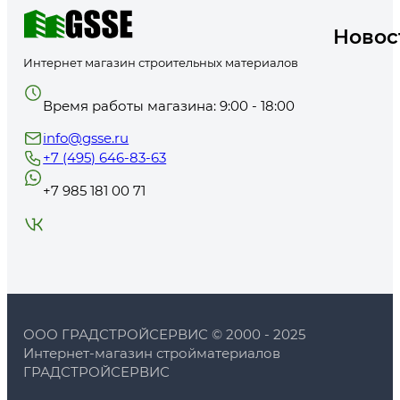
Стекловата с повышенной жесткостью применяется в системе мокрог
теплотехнические характеристики, способен удерживать на себе не 
Новос
из искусственного и натурального камня.
Интернет магазин строительных материалов
Утеплитель Стекловата Изовер для любой конструкции
Есть еще специальные материалы стекловаты Изовер, это продукты 
Время работы магазина: 9:00 - 18:00
в качестве технической изоляции воздуховодов, кондиционирования
распространяется вместе с интернет-магазином gsse.ru. Вы получи
info@gsse.ru
менеджера, расчет материалов и льготную доставку.
+7 (495) 646-83-63
+7 985 181 00 71
ООО ГРАДСТРОЙСЕРВИС © 2000 - 2025
Интернет-магазин стройматериалов
ГРАДСТРОЙСЕРВИС