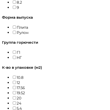
8.2
9
Форма выпуска
Плита
Рулон
Группа горючести
Г1
НГ
К-во в упаковке (м2)
10.8
12
17.56
19.52
20
24
5.4