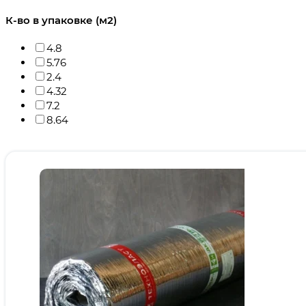
К-во в упаковке (м2)
4.8
5.76
2.4
4.32
7.2
8.64