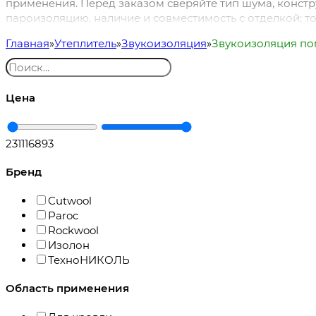
применения. Перед заказом сверяйте тип шума, констру
пароизоляцию, наличие и совместимость с отделкой; т
Главная
Утеплитель
Звукоизоляция
Звукоизоляция п
Цена
231
116893
Бренд
Cutwool
Paroc
Rockwool
Изолон
ТехноНИКОЛЬ
Область применения