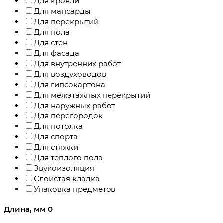
Для кровли
Для мансарды
Для перекрытий
Для пола
Для стен
Для фасада
Для внутренних работ
Для воздуховодов
Для гипсокартона
Для межэтажных перекрытий
Для наружных работ
Для перегородок
Для потолка
Для спорта
Для стяжки
Для тёплого пола
Звукоизоляция
Слоистая кладка
Упаковка предметов
Длина, мм
0