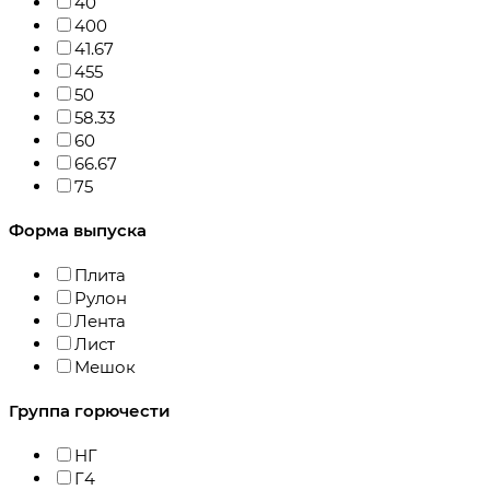
40
400
41.67
455
50
58.33
60
66.67
75
Форма выпуска
Плита
Рулон
Лента
Лист
Мешок
Группа горючести
НГ
Г4