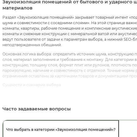
Звукоизоляция помещений от бытового и ударного ш
материалов
Раздел «Звукоизоляция помещений» закрывает товарный интент «по
шума и совместимости с соседними слоями». На этой странице важн
комнаты, квартиры, рабочие помещения и комплексные акустические 
комнаты и смежные конструкции с минеральной ватой или акустичес
ведут пользователя от задачи к параметрам выбора, а нижний SEO-
неподтвержденных обещаний.
Основная логика выбора: определить источник шума, конструкцию 
слоя, материал заполнения и требования к монтажу. Для категории в
конструкцию, толщину слоя, формат плит или рулонов, плотность по 
пароизоляцию, наличие и совместимость с отделкой. Точные нормы р
ограничения оставлены за карточками товаров и документацией про
Сущности и сценарии выбора
Тип шума.
Воздушный, ударный и структурный шум решаются 
начинается не с цены, а с источника шума.
Конструкция.
Стена, пол, потолок и перегородка требуют разн
Часто задаваемые вопросы
последующая отделка.
Материал.
Минеральная вата, каменная вата, акустические п
карточкам товаров и проектной задаче.
Система.
Звукоизоляционный материал работает вместе с кар
Что выбрать в категории «Звукоизоляция помещений»?
пароизоляцией и монтажной дисциплиной.