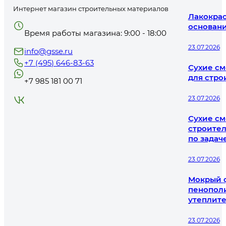
Интернет магазин строительных материалов
Лакокрас
основани
Время работы магазина: 9:00 - 18:00
23.07.2026
info@gsse.ru
+7 (495) 646-83-63
Сухие см
для стро
+7 985 181 00 71
23.07.2026
Сухие см
строител
по задач
23.07.2026
Мокрый ф
пенополи
утеплит
23.07.2026