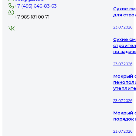
+7 (495) 646-83-63
Сухие см
для стро
+7 985 181 00 71
23.07.2026
Сухие см
строител
по задач
23.07.2026
Мокрый ф
пенополи
утеплит
23.07.2026
Мокрый ф
порядок
23.07.2026