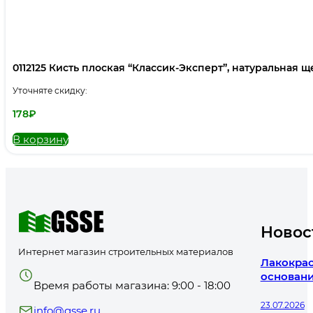
0112125 Кисть плоская “Классик-Эксперт”, натуральная щет
Уточняте скидку:
178
₽
В корзину
Новос
Интернет магазин строительных материалов
Лакокрас
основани
Время работы магазина: 9:00 - 18:00
23.07.2026
info@gsse.ru