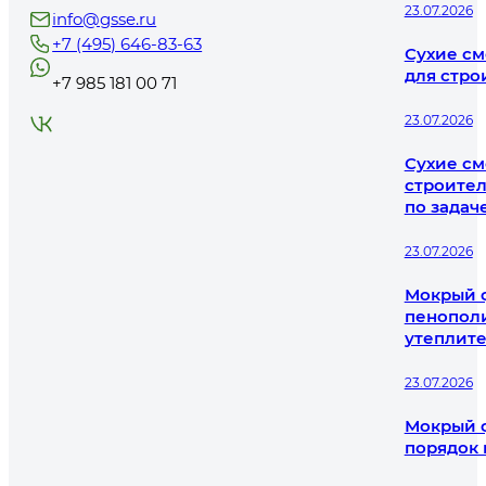
23.07.2026
info@gsse.ru
+7 (495) 646-83-63
Сухие см
для стро
+7 985 181 00 71
23.07.2026
Сухие см
строител
по задач
23.07.2026
Мокрый ф
пенополи
утеплит
23.07.2026
Мокрый ф
порядок