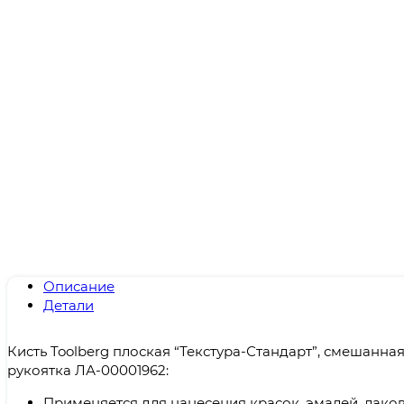
Описание
Детали
Кисть Toolberg плоская “Текстура-Стандарт”, смешанна
рукоятка ЛА-00001962:
Применяется для нанесения красок, эмалей, лако