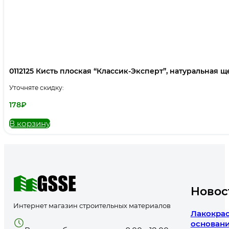
0112125 Кисть плоская “Классик-Эксперт”, натуральная щет
Уточняте скидку:
178
₽
В корзину
Новос
Интернет магазин строительных материалов
Лакокрас
основани