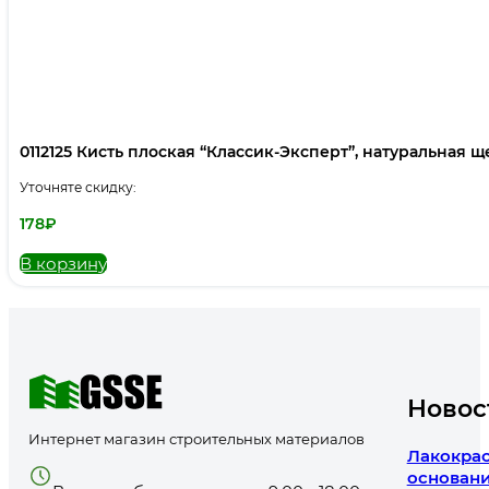
0112125 Кисть плоская “Классик-Эксперт”, натуральная щет
Уточняте скидку:
178
₽
В корзину
Новос
Интернет магазин строительных материалов
Лакокрас
основани