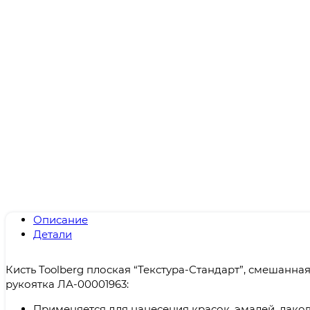
Описание
Детали
Кисть Toolberg плоская “Текстура-Стандарт”, смешанна
рукоятка ЛА-00001963:
Применяется для нанесения красок, эмалей, лако