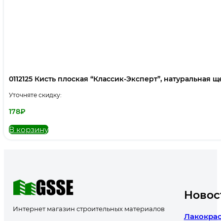
0112125 Кисть плоская “Классик-Эксперт”, натуральная щет
Уточняте скидку:
178
₽
В корзину
Новос
Интернет магазин строительных материалов
Лакокрас