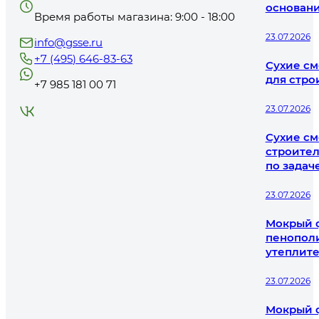
основани
Время работы магазина: 9:00 - 18:00
23.07.2026
info@gsse.ru
+7 (495) 646-83-63
Сухие см
для стро
+7 985 181 00 71
23.07.2026
Сухие см
строител
по задач
23.07.2026
Мокрый ф
пенополи
утеплит
23.07.2026
Мокрый ф