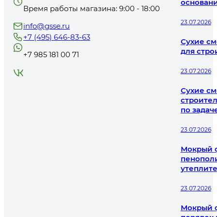
основани
Время работы магазина: 9:00 - 18:00
23.07.2026
info@gsse.ru
+7 (495) 646-83-63
Сухие см
для стро
+7 985 181 00 71
23.07.2026
Сухие см
строител
по задач
23.07.2026
Мокрый ф
пенополи
утеплит
23.07.2026
Мокрый ф