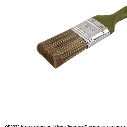
0112222 Кисть плоская “Микс-Эксперт”, смешанная щетина,