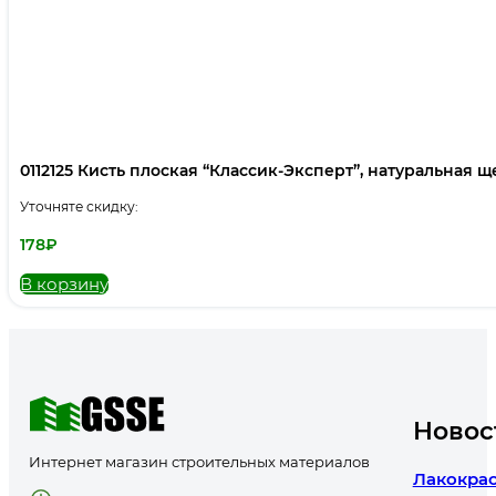
0112125 Кисть плоская “Классик-Эксперт”, натуральная щет
Уточняте скидку:
178
₽
В корзину
Новос
Интернет магазин строительных материалов
Лакокрас