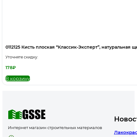
0112125 Кисть плоская “Классик-Эксперт”, натуральная щет
Уточняте скидку:
178
₽
В корзину
Новос
Интернет магазин строительных материалов
Лакокрас