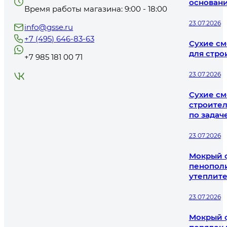
основани
Время работы магазина: 9:00 - 18:00
23.07.2026
info@gsse.ru
+7 (495) 646-83-63
Сухие см
для стро
+7 985 181 00 71
23.07.2026
Сухие см
строител
по задач
23.07.2026
Мокрый ф
пенополи
утеплит
23.07.2026
Мокрый ф