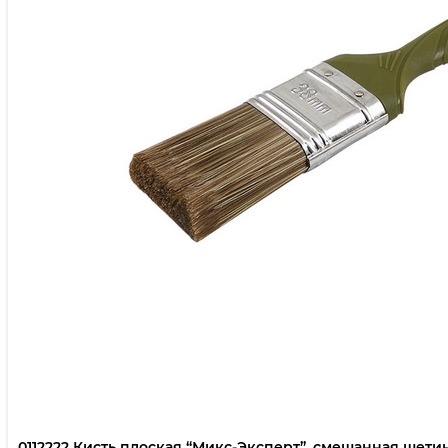
0112222 Кисть плоская “Микс-Эксперт”, смешанная щетина,