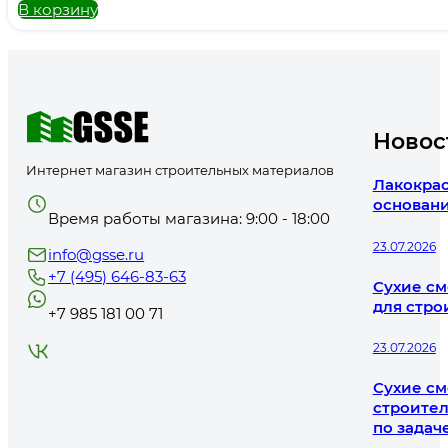
В корзину
Новос
Интернет магазин строительных материалов
Лакокрас
основани
Время работы магазина: 9:00 - 18:00
23.07.2026
info@gsse.ru
+7 (495) 646-83-63
Сухие см
для стро
+7 985 181 00 71
23.07.2026
Сухие см
строител
по задач