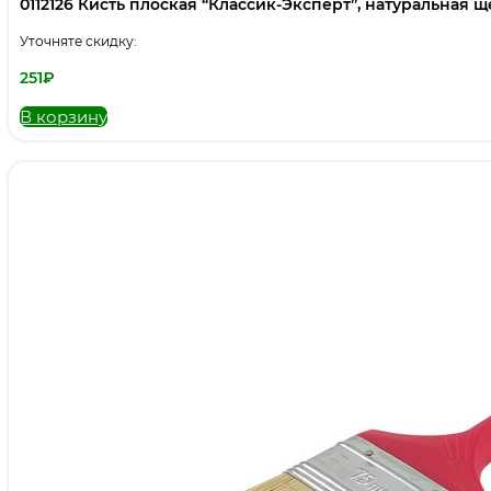
0112126 Кисть плоская “Классик-Эксперт”, натуральная щет
Уточняте скидку:
251
₽
В корзину