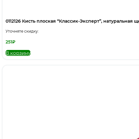
0112126 Кисть плоская “Классик-Эксперт”, натуральная щет
Уточняте скидку:
251
₽
В корзину