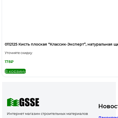
0112125 Кисть плоская “Классик-Эксперт”, натуральная щет
Уточняте скидку:
178
₽
В корзину
Новос
Интернет магазин строительных материалов
Лакокрас