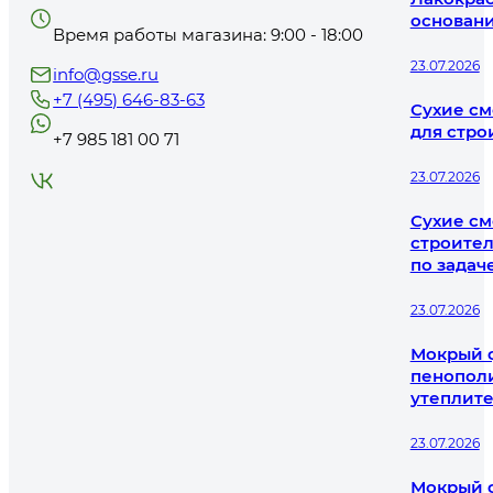
основани
Время работы магазина: 9:00 - 18:00
23.07.2026
info@gsse.ru
+7 (495) 646-83-63
Сухие см
для стро
+7 985 181 00 71
23.07.2026
Сухие см
строител
по задач
23.07.2026
Мокрый ф
пенополи
утеплит
23.07.2026
Мокрый ф