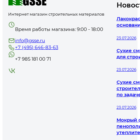
Новос
Интернет магазин строительных материалов
Лакокрас
основани
Время работы магазина: 9:00 - 18:00
23.07.2026
info@gsse.ru
+7 (495) 646-83-63
Сухие см
для стро
+7 985 181 00 71
23.07.2026
Сухие см
строител
по задач
23.07.2026
Мокрый ф
пенополи
утеплит