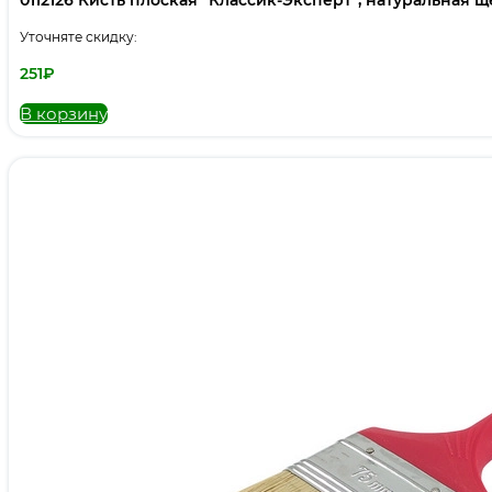
0112126 Кисть плоская “Классик-Эксперт”, натуральная щет
Уточняте скидку:
251
₽
В корзину