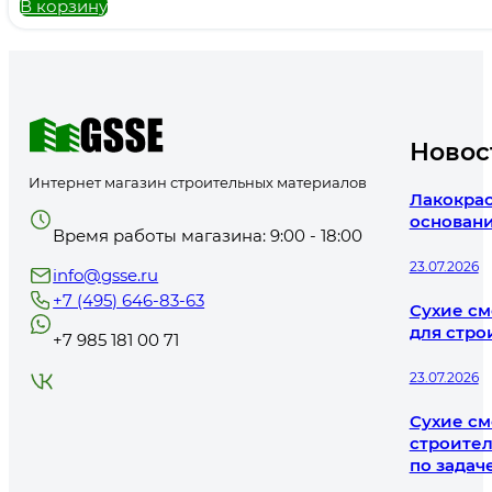
В корзину
Новос
Интернет магазин строительных материалов
Лакокрас
основани
Время работы магазина: 9:00 - 18:00
23.07.2026
info@gsse.ru
+7 (495) 646-83-63
Сухие см
для стро
+7 985 181 00 71
23.07.2026
Сухие см
строител
по задач