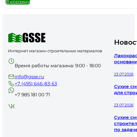
В корзину
Новос
Интернет магазин строительных материалов
Лакокрас
основани
Время работы магазина: 9:00 - 18:00
23.07.2026
info@gsse.ru
+7 (495) 646-83-63
Сухие см
для стро
+7 985 181 00 71
23.07.2026
Сухие см
строител
по задач