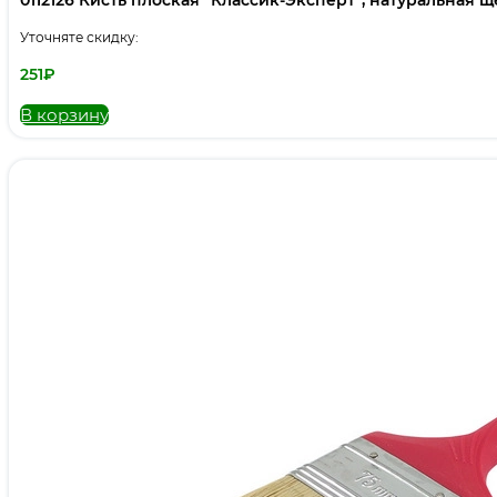
0112126 Кисть плоская “Классик-Эксперт”, натуральная щет
Уточняте скидку:
251
₽
В корзину