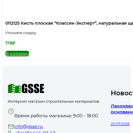
0112125 Кисть плоская “Классик-Эксперт”, натуральная щет
Уточняте скидку:
178
₽
В корзину
Новос
Интернет магазин строительных материалов
Лакокрас
основани
Время работы магазина: 9:00 - 18:00
23.07.2026
info@gsse.ru