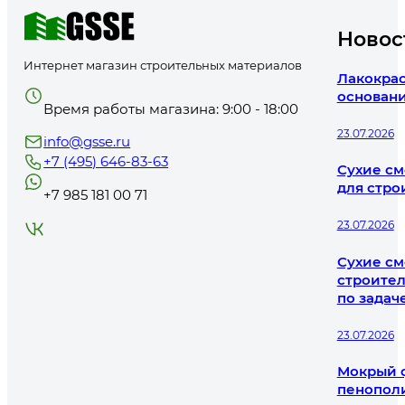
Новос
Интернет магазин строительных материалов
Лакокрас
основани
Время работы магазина: 9:00 - 18:00
23.07.2026
info@gsse.ru
+7 (495) 646-83-63
Сухие см
для стро
+7 985 181 00 71
23.07.2026
Сухие см
строител
по задач
23.07.2026
Мокрый ф
пенополи