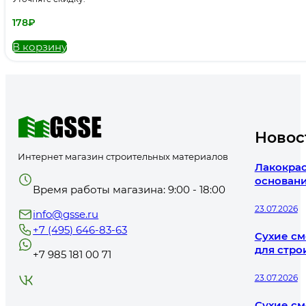
178
₽
В корзину
Новос
Интернет магазин строительных материалов
Лакокрас
основани
Время работы магазина: 9:00 - 18:00
23.07.2026
info@gsse.ru
+7 (495) 646-83-63
Сухие см
для стро
+7 985 181 00 71
23.07.2026
Сухие см