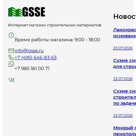
Новос
Интернет магазин строительных материалов
Лакокрас
основани
Время работы магазина: 9:00 - 18:00
23.07.2026
info@gsse.ru
+7 (495) 646-83-63
Сухие см
для стро
+7 985 181 00 71
23.07.2026
Сухие см
строител
по задач
23.07.2026
Мокрый ф
пенополи