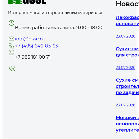
Новос
Интернет магазин строительных материалов
Лакокрас
основани
Время работы магазина: 9:00 - 18:00
23.07.2026
info@gsse.ru
+7 (495) 646-83-63
Сухие см
для стро
+7 985 181 00 71
23.07.2026
Сухие см
строител
по задач
23.07.2026
Мокрый ф
пенополи
утеплит