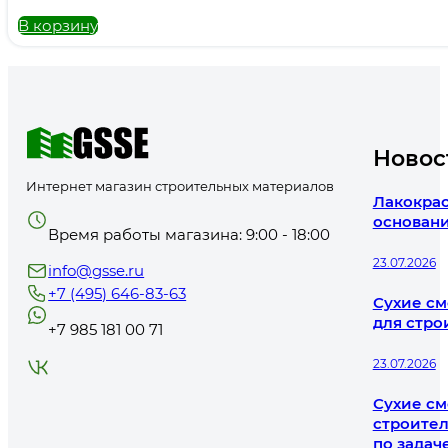
В корзину
Новос
Интернет магазин строительных материалов
Лакокрас
основани
Время работы магазина: 9:00 - 18:00
23.07.2026
info@gsse.ru
+7 (495) 646-83-63
Сухие см
для стро
+7 985 181 00 71
23.07.2026
Сухие см
строител
по задач