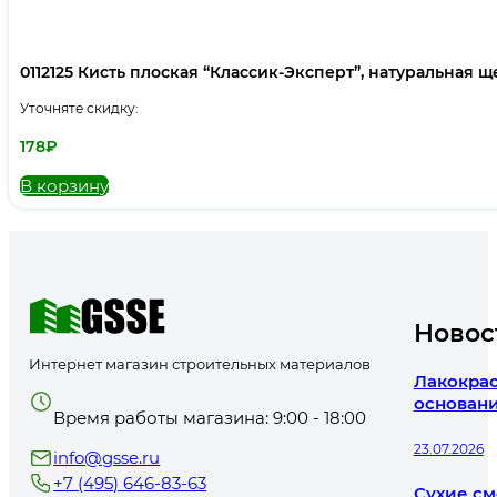
0112125 Кисть плоская “Классик-Эксперт”, натуральная щет
Уточняте скидку:
178
₽
В корзину
Новос
Интернет магазин строительных материалов
Лакокрас
основани
Время работы магазина: 9:00 - 18:00
23.07.2026
info@gsse.ru
+7 (495) 646-83-63
Сухие см