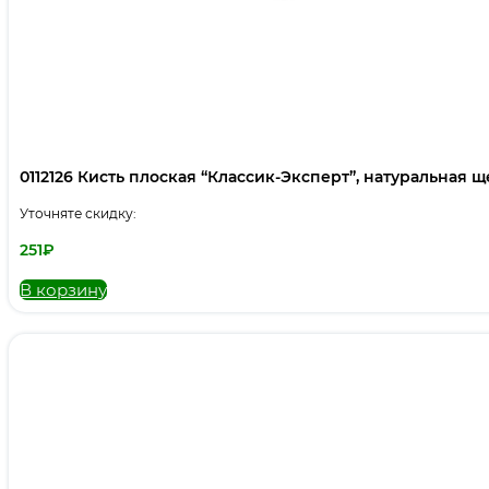
0112126 Кисть плоская “Классик-Эксперт”, натуральная щет
Уточняте скидку:
251
₽
В корзину