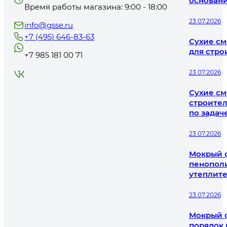
основани
Время работы магазина: 9:00 - 18:00
23.07.2026
info@gsse.ru
+7 (495) 646-83-63
Сухие см
для стро
+7 985 181 00 71
23.07.2026
Сухие см
строител
по задач
23.07.2026
Мокрый ф
пенополи
утеплит
23.07.2026
Мокрый ф
порядок