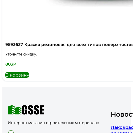
9593637 Краска резиновая для всех типов поверхностей Л
Уточняте скидку:
803
₽
В корзину
Новос
Интернет магазин строительных материалов
Лакокрас