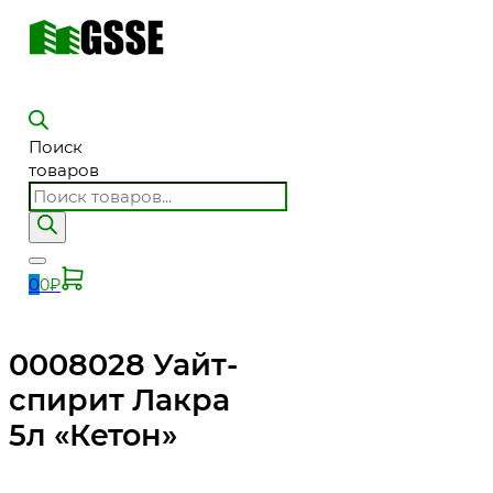
Поиск
товаров
0
0
₽
0008028 Уайт-
спирит Лакра
5л «Кетон»